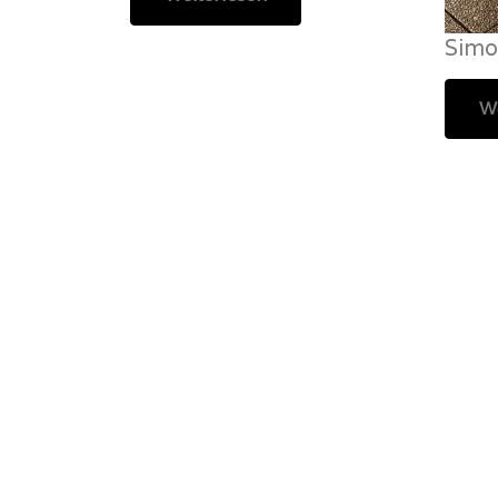
Simo
We