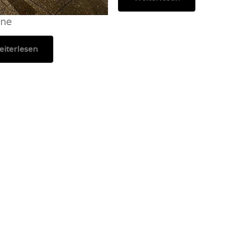
ne
iterlesen