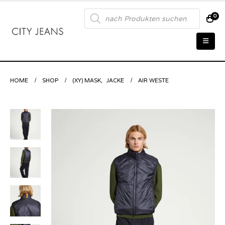
Products
0
search
HOME
SHOP
(XY) MASK
,
JACKE
AIR WESTE