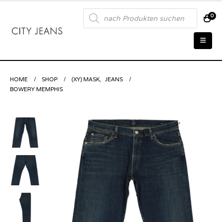
Products
0
search
HOME
SHOP
(XY) MASK
,
JEANS
BOWERY MEMPHIS