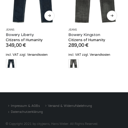
JEANS
JEANS
Bowery Liberty
Bowery Kingston
Citizens of Humanity
Citizens of Humanity
349,00
€
289,00
€
incl. VAT
zzgl.
Versandkosten
incl. VAT
zzgl.
Versandkosten
Impressum & AGBs
Versand & Widerrufsbelehrung
Datenschutzerklärung
© Copyright 2021 by cityjeans, Hans Weber. All Rights Reserved.