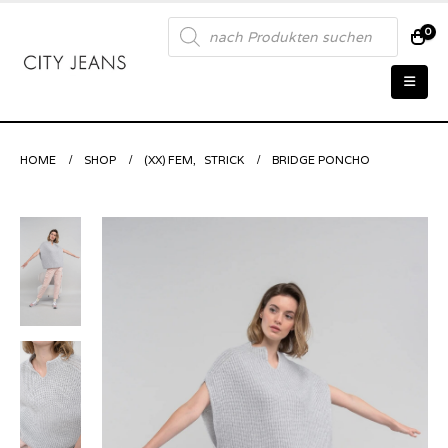
Products
0
search
HOME
SHOP
(XX) FEM
,
STRICK
BRIDGE PONCHO