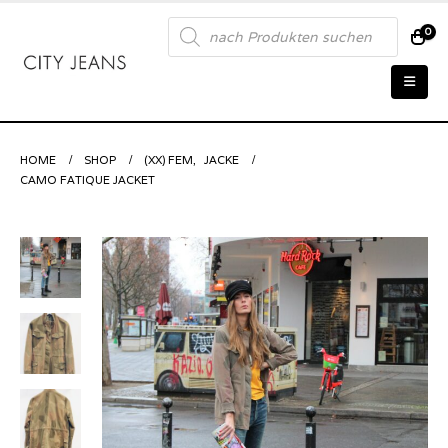
Products
0
search
HOME
SHOP
(XX) FEM
,
JACKE
CAMO FATIQUE JACKET