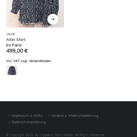
JACKE
Altin Shirt
Iro Paris
499,00
€
incl. VAT
zzgl.
Versandkosten
Impressum & AGBs
Versand & Widerrufsbelehrung
Datenschutzerklärung
© Copyright 2021 by cityjeans, Hans Weber. All Rights Reserved.