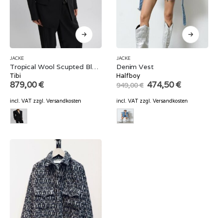
JACKE
JACKE
Tropical Wool Scupted Blazer
Denim Vest
Tibi
Halfboy
Original
Current
879,00
€
474,50
€
949,00
€
price
price
was:
is:
incl. VAT
zzgl.
Versandkosten
incl. VAT
zzgl.
Versandkosten
949,00 €.
474,50 €.