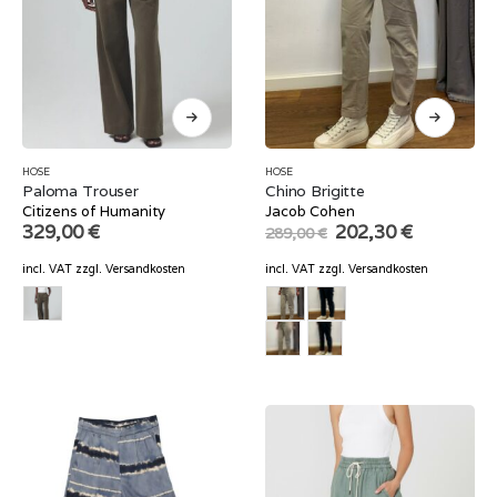
HOSE
HOSE
Paloma Trouser
Chino Brigitte
Citizens of Humanity
Jacob Cohen
Original
Current
329,00
€
202,30
€
289,00
€
price
price
was:
is:
incl. VAT
zzgl.
Versandkosten
incl. VAT
zzgl.
Versandkosten
289,00 €.
202,30 €.