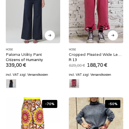
HOSE
HOSE
Paloma Utility Pant
Cropped Pleated Wide Leg Sweatpant
Citizens of Humanity
R 13
Original
Current
339,00
€
188,70
€
629,00
€
price
price
was:
is:
incl. VAT
zzgl.
Versandkosten
incl. VAT
zzgl.
Versandkosten
629,00 €.
188,70 €.
-70%
-50%