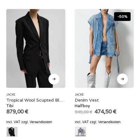
-50%
JACKE
JACKE
Tropical Wool Scupted Blazer
Denim Vest
Tibi
Halfboy
Original
Current
879,00
€
474,50
€
949,00
€
price
price
was:
is:
incl. VAT
zzgl.
Versandkosten
incl. VAT
zzgl.
Versandkosten
949,00 €.
474,50 €.