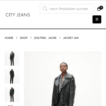
Products
0
search
HOME
SHOP
(XX) FEM
,
JACKE
JACKET JAX