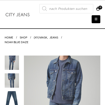
Products
0
search
HOME
SHOP
(XY) MASK
,
JEANS
NOAH BLUE DAZE