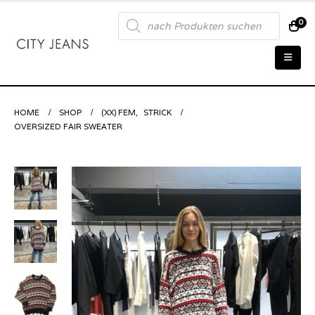
Products
0
search
HOME
SHOP
(XX) FEM
,
STRICK
OVERSIZED FAIR SWEATER