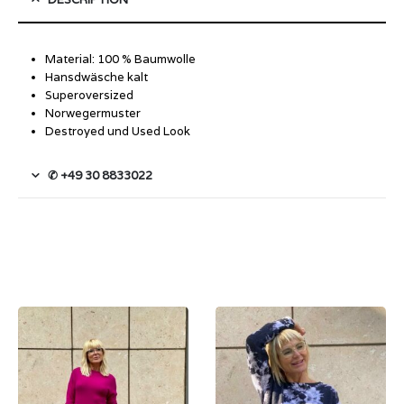
Material: 100 % Baumwolle
Hansdwäsche kalt
Superoversized
Norwegermuster
Destroyed und Used Look
✆ +49 30 8833022