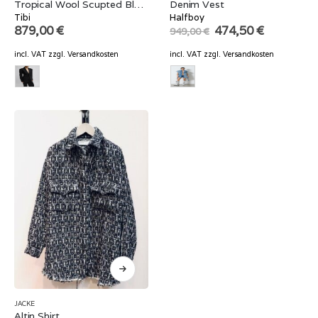
Tropical Wool Scupted Blazer
Denim Vest
Tibi
Halfboy
Original
Current
879,00
€
474,50
€
949,00
€
price
price
was:
is:
incl. VAT
zzgl.
Versandkosten
incl. VAT
zzgl.
Versandkosten
949,00 €.
474,50 €.
JACKE
Altin Shirt