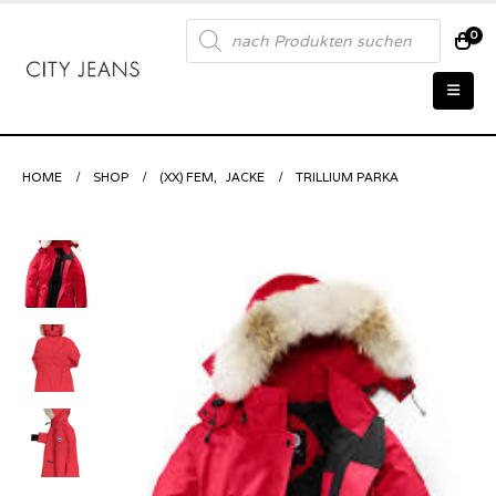
Products
0
search
HOME
SHOP
(XX) FEM
,
JACKE
TRILLIUM PARKA