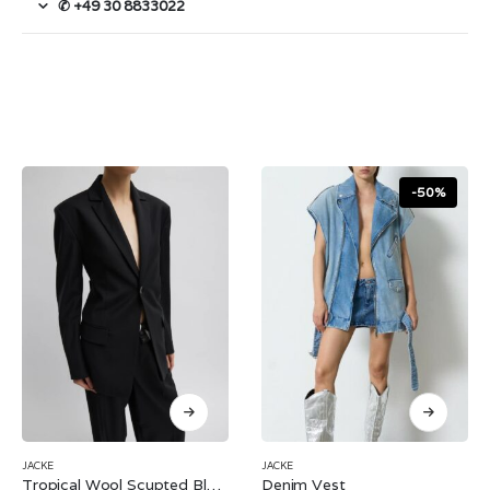
✆ +49 30 8833022
-50%
JACKE
JACKE
Tropical Wool Scupted Blazer
Denim Vest