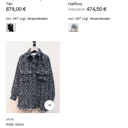
Tibi
Halfboy
Original
Current
879,00
€
474,50
€
949,00
€
price
price
was:
is:
incl. VAT
zzgl.
Versandkosten
incl. VAT
zzgl.
Versandkosten
949,00 €.
474,50 €.
JACKE
Altin Shirt