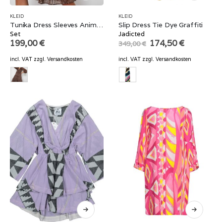
KLEID
KLEID
Tunika Dress Sleeves Animal Print
Slip Dress Tie Dye Graffiti
Set
Jadicted
Original
Current
199,00
€
174,50
€
349,00
€
price
price
was:
is:
incl. VAT
zzgl.
Versandkosten
incl. VAT
zzgl.
Versandkosten
349,00 €.
174,50 €.