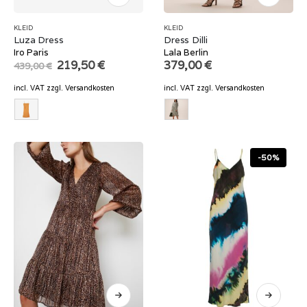
KLEID
KLEID
Luza Dress
Dress Dilli
Iro Paris
Lala Berlin
Original
Current
219,50
€
379,00
€
439,00
€
price
price
was:
is:
incl. VAT
zzgl.
Versandkosten
incl. VAT
zzgl.
Versandkosten
439,00 €.
219,50 €.
-50%