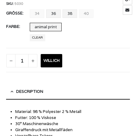
SKU:
5030
GRÖSSE
34
36
38
40
FARBE
animal print
CLEAR
WILL ICH
DESCRIPTION
Material: 98 % Polyester 2 % Metall
Futter: 100 % Viskose
30° Maschinenwäsche
Giraffendruck mit Metallfäden
Verstellbare Träger