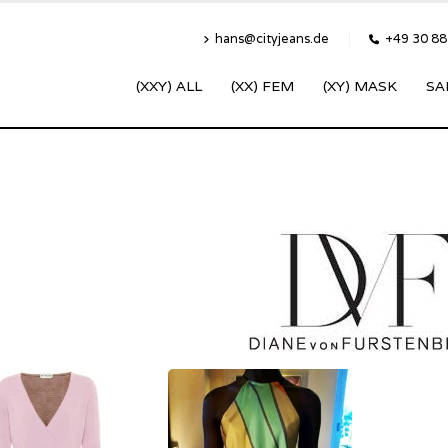
hans@cityjeans.de
+49 30 8
(XXY) ALL
(XX) FEM
(XY) MASK
SA