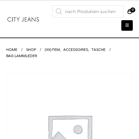
Products
0
search
HOME
SHOP
(XX) FEM
,
ACCESSOIRES
,
TASCHE
BAG LAMMLEDER