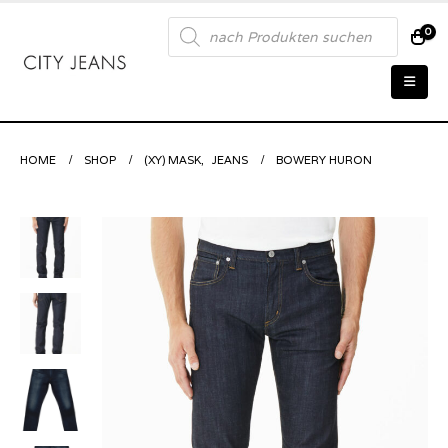
Products
0
search
HOME
SHOP
(XY) MASK
,
JEANS
BOWERY HURON