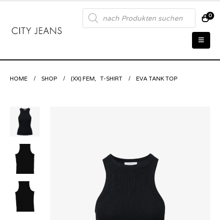
Products
0
search
HOME
SHOP
(XX) FEM
,
T-SHIRT
EVA TANK TOP