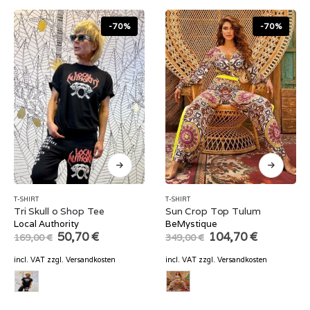
-70%
-70%
T-SHIRT
T-SHIRT
Tri Skull o Shop Tee
Sun Crop Top Tulum
Local Authority
BeMystique
Original
Current
Original
Current
50,70
€
104,70
€
169,00
€
349,00
€
price
price
price
price
was:
is:
was:
is:
incl. VAT
zzgl.
Versandkosten
incl. VAT
zzgl.
Versandkosten
169,00 €.
50,70 €.
349,00 €.
104,70 €.