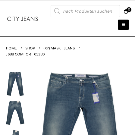
Products
0
search
HOME
SHOP
(XY) MASK
,
JEANS
J688 COMFORT 01380