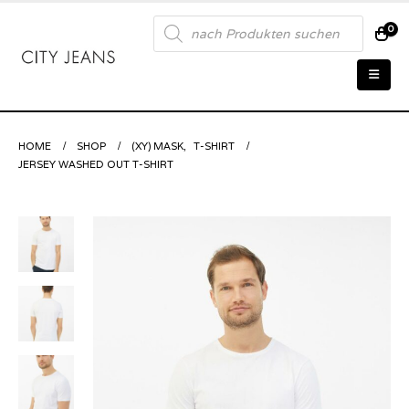
Products
0
search
HOME
SHOP
(XY) MASK
,
T-SHIRT
JERSEY WASHED OUT T-SHIRT