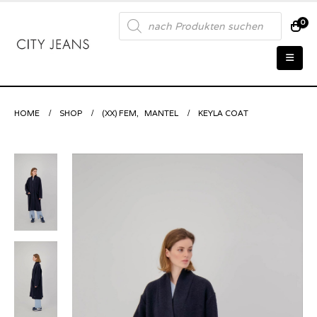
Products
0
search
HOME
SHOP
(XX) FEM
,
MANTEL
KEYLA COAT