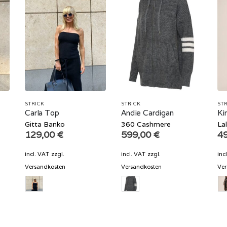
STRICK
STRICK
STR
Carla Top
Andie Cardigan
Ki
Gitta Banko
360 Cashmere
Lal
129,00
€
599,00
€
4
incl. VAT
zzgl.
incl. VAT
zzgl.
inc
Versandkosten
Versandkosten
Ver