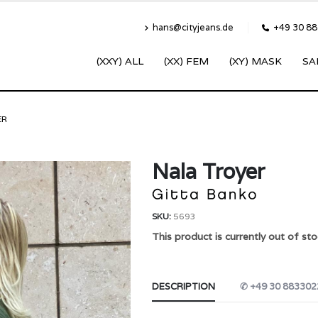
hans@cityjeans.de
+49 30 8
(XXY) ALL
(XX) FEM
(XY) MASK
SA
ER
Nala Troyer
SKU:
5693
This product is currently out of sto
DESCRIPTION
✆ +49 30 883302