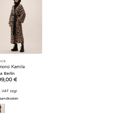
ICK
mono Karnila
a Berlin
99,00
€
l. VAT
zzgl.
sandkosten