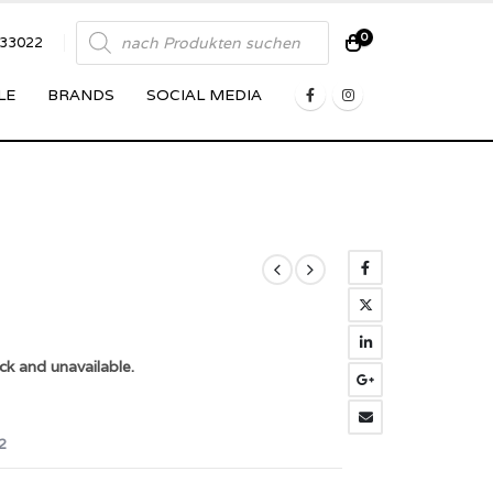
Products
0
833022
search
LE
BRANDS
SOCIAL MEDIA
ck and unavailable.
2