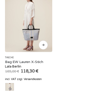
TASCHE
Bag EW Lauren X-Stich
Lala Berlin
Original
Current
118,30
€
169,00
€
price
price
was:
is:
incl. VAT
zzgl.
Versandkosten
169,00 €.
118,30 €.