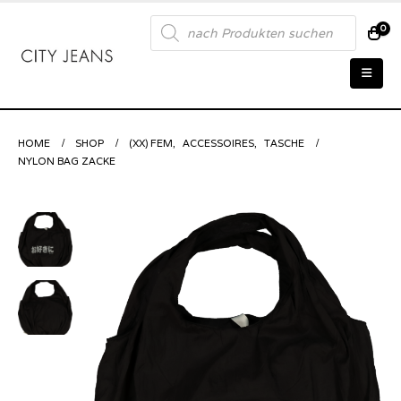
Products
0
search
HOME
SHOP
(XX) FEM
,
ACCESSOIRES
,
TASCHE
NYLON BAG ZACKE