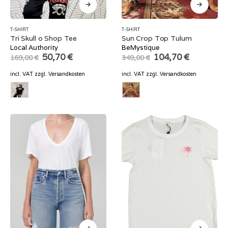
T-SHIRT
T-SHIRT
Tri Skull o Shop Tee
Sun Crop Top Tulum
Local Authority
BeMystique
Original
Current
Original
Current
50,70
€
104,70
€
169,00
€
349,00
€
price
price
price
price
was:
is:
was:
is:
incl. VAT
zzgl.
Versandkosten
incl. VAT
zzgl.
Versandkosten
169,00 €.
50,70 €.
349,00 €.
104,70 €.