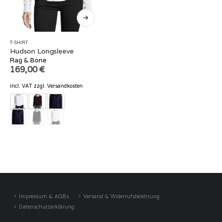
T-SHIRT
Hudson Longsleeve
Rag & Bone
169,00
€
incl. VAT
zzgl.
Versandkosten
Impressum & AGBs
Versand & Widerrufsbelehrung
Datenschutzerklärung