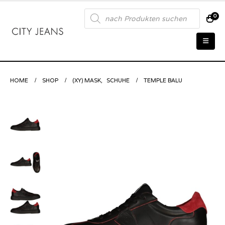
Products
0
search
HOME
SHOP
(XY) MASK
,
SCHUHE
TEMPLE BALU