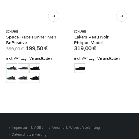
SCHUHE
SCHUHE
Space Race Runner Men
Lakers Veau Noir
BePositive
Philippe Model
Original
Current
199,50
€
319,00
€
399,00
€
price
price
was:
is:
incl. VAT
zzgl.
Versandkosten
incl. VAT
zzgl.
Versandkosten
399,00 €.
199,50 €.
Impressum & AGBs
Versand & Widerrufsbelehrung
Datenschutzerklärung