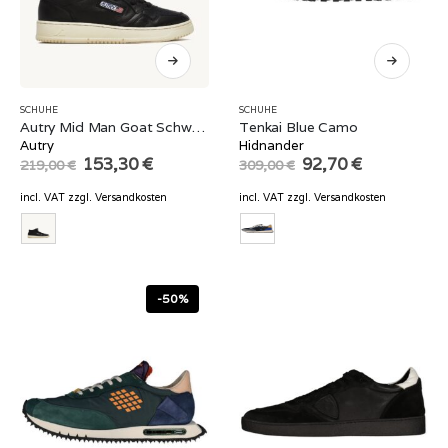
SCHUHE
SCHUHE
Autry Mid Man Goat Schwarz
Tenkai Blue Camo
Autry
Hidnander
Original
Current
Original
Current
153,30
€
92,70
€
219,00
€
309,00
€
price
price
price
price
was:
is:
was:
is:
incl. VAT
zzgl.
Versandkosten
incl. VAT
zzgl.
Versandkosten
219,00 €.
153,30 €.
309,00 €.
92,70 €.
-50%