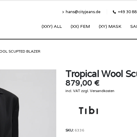
hans@cityjeans.de
+49 30 8
(XXY) ALL
(XX) FEM
(XY) MASK
SA
OOL SCUPTED BLAZER
Tropical Wool Sc
879,00
€
incl. VAT
zzgl.
Versandkosten
SKU:
6336