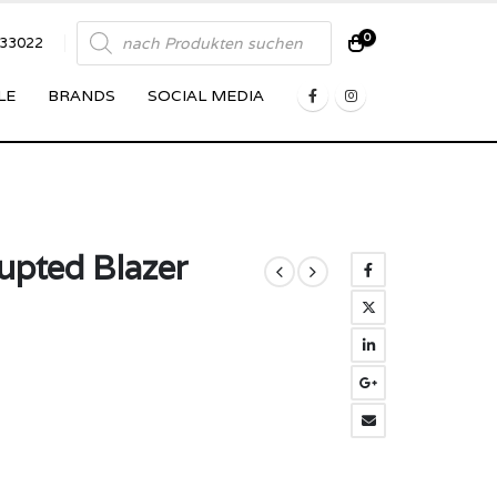
Products
0
833022
search
LE
BRANDS
SOCIAL MEDIA
upted Blazer