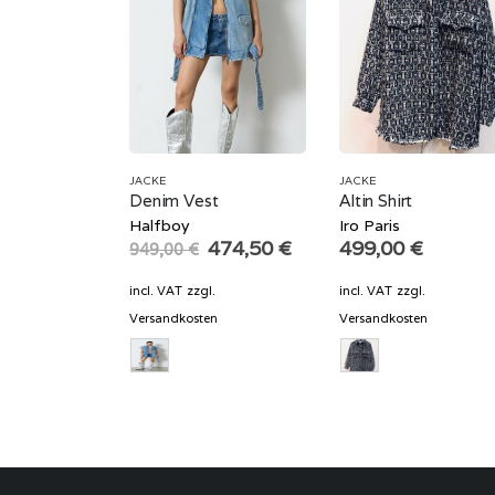
JACKE
JACKE
Denim Vest
Altin Shirt
Halfboy
Iro Paris
Original
Current
474,50
€
499,00
€
949,00
€
price
price
was:
is:
incl. VAT
zzgl.
incl. VAT
zzgl.
949,00 €.
474,50 €.
Versandkosten
Versandkosten