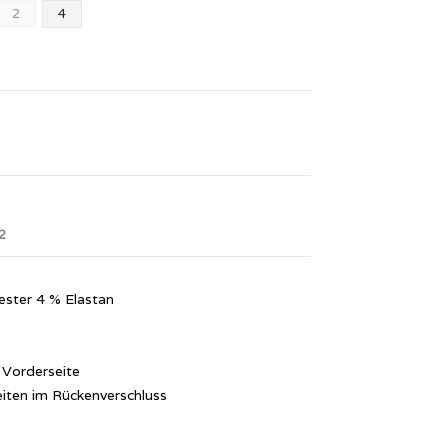
2
4
2
ester 4 % Elastan
 Vorderseite
iten im Rückenverschluss