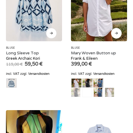
BLUSE
BLUSE
Long Sleeve Top
Mary Woven Button up
Greek Archaic Kori
Frank & Eileen
Original
Current
59,50
€
399,00
€
119,00
€
price
price
was:
is:
incl. VAT
zzgl.
Versandkosten
incl. VAT
zzgl.
Versandkosten
119,00 €.
59,50 €.