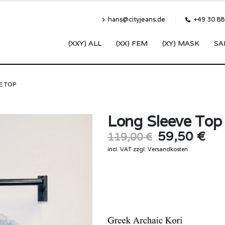
hans@cityjeans.de
+49 30 8
(XXY) ALL
(XX) FEM
(XY) MASK
SA
E TOP
Long Sleeve Top
Original
Cur
59,50
€
119,00
€
price
pri
incl. VAT
zzgl.
Versandkosten
was:
is:
119,00 €.
59,