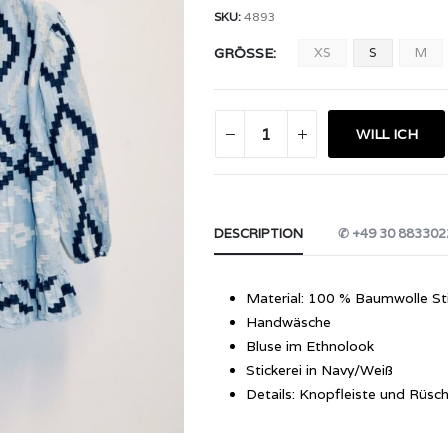
SKU:
4893
GRÖSSE
XS
S
M
WILL ICH
DESCRIPTION
✆ +49 30 883302
Material: 100 % Baumwolle St
Handwäsche
Bluse im Ethnolook
Stickerei in Navy/Weiß
Details: Knopfleiste und Rüsc