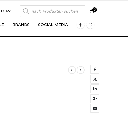
Products
0
833022
search
LE
BRANDS
SOCIAL MEDIA
rent
ce
50 €.