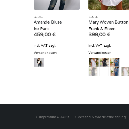
BLUSE
BLUSE
Amande Bluse
Mary Woven Button
Iro Paris
Frank & Eileen
459,00
€
399,00
€
incl. VAT
zzgl.
incl. VAT
zzgl.
Versandkosten
Versandkosten
Impressum & AGBs
Versand & Widerrufsbelehrung