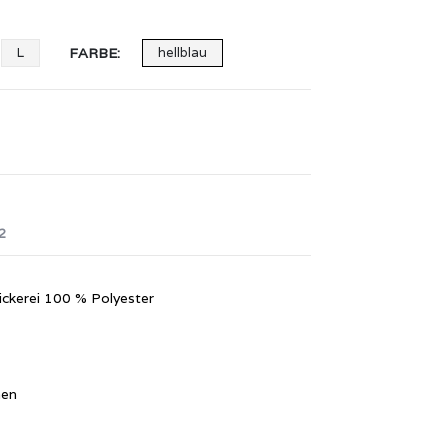
L
FARBE
hellblau
2
ickerei 100 % Polyester
hen