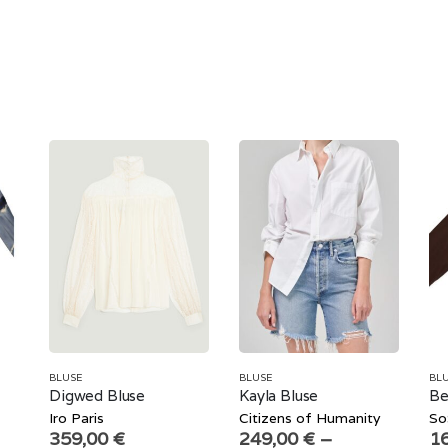
BLUSE
BLUSE
BL
Digwed Bluse
Kayla Bluse
Be
Iro Paris
Citizens of Humanity
So
359,00
€
249,00
€
–
1