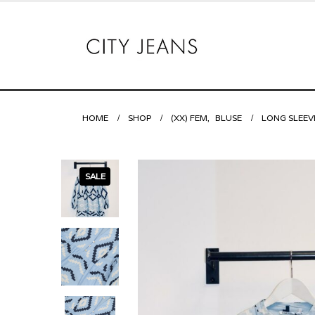
HOME
SHOP
(XX) FEM
,
BLUSE
LONG SLEEV
SALE