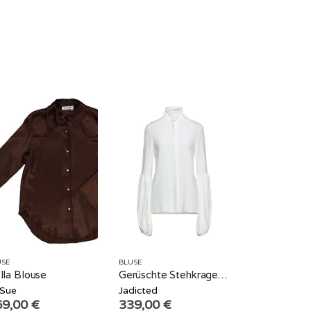
USE
BLUSE
lla Blouse
Gerüschte Stehkragen Bluse
Sue
Jadicted
69,00
€
339,00
€