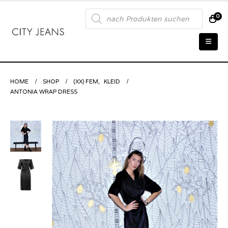
Products
0
search
HOME
SHOP
(XX) FEM
,
KLEID
ANTONIA WRAP DRESS