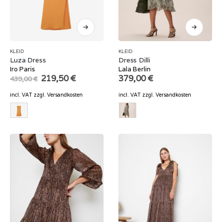
KLEID
KLEID
Luza Dress
Dress Dilli
Iro Paris
Lala Berlin
Original
Current
219,50
€
379,00
€
439,00
€
price
price
was:
is:
incl. VAT
zzgl.
Versandkosten
incl. VAT
zzgl.
Versandkosten
439,00 €.
219,50 €.