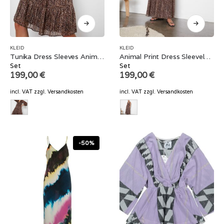
KLEID
KLEID
Tunika Dress Sleeves Animal Print
Animal Print Dress Sleeveless
Set
Set
199,00
€
199,00
€
incl. VAT
zzgl.
Versandkosten
incl. VAT
zzgl.
Versandkosten
-50%