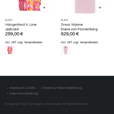
KLEID
KLEID
Hängerkleid A Linie
Dress Mylene
Jadicted
Diane von Fürstenberg
299,00
€
629,00
€
incl. VAT
zzgl.
Versandkosten
incl. VAT
zzgl.
Versandkosten
Impressum & AGBs
Versand & Widerrufsbelehrung
Datenschutzerklärung
© Copyright 2021 by cityjeans, Hans Weber. All Rights Reserved.