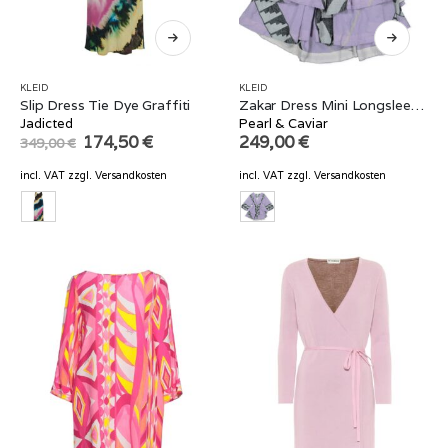
KLEID
KLEID
Slip Dress Tie Dye Graffiti
Zakar Dress Mini Longsleeve Lilac
Jadicted
Pearl & Caviar
Original
Current
174,50
€
249,00
€
349,00
€
price
price
was:
is:
incl. VAT
zzgl.
Versandkosten
incl. VAT
zzgl.
Versandkosten
349,00 €.
174,50 €.