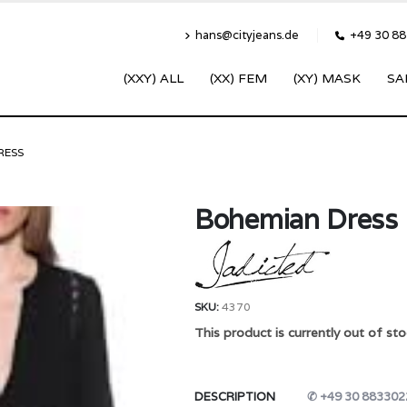
hans@cityjeans.de
+49 30 8
(XXY) ALL
(XX) FEM
(XY) MASK
SA
RESS
Bohemian Dress
SKU:
4370
This product is currently out of sto
DESCRIPTION
✆ +49 30 883302