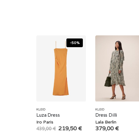
-50%
KLEID
KLEID
Luza Dress
Dress Dilli
Iro Paris
Lala Berlin
Original
Current
219,50
€
379,00
€
439,00
€
price
price