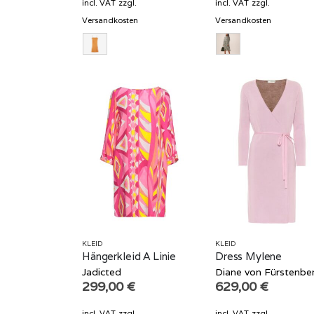
was:
is:
incl. VAT
zzgl.
incl. VAT
zzgl.
439,00 €.
219,50 €.
Versandkosten
Versandkosten
KLEID
KLEID
Hängerkleid A Linie
Dress Mylene
Jadicted
Diane von Fürstenbe
299,00
€
629,00
€
incl. VAT
zzgl.
incl. VAT
zzgl.