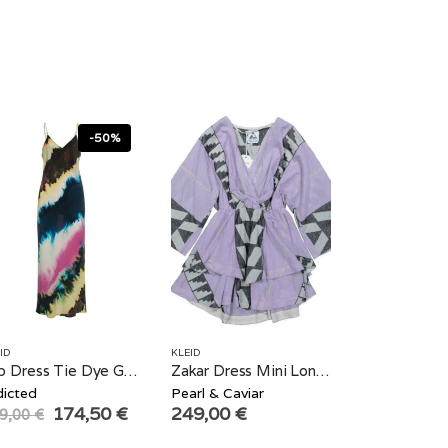
-50%
ID
KLEID
Slip Dress Tie Dye Graffiti
Zakar Dress Mini Longsleeve Lilac
dicted
Pearl & Caviar
Original
Current
174,50
€
249,00
€
9,00
€
price
price