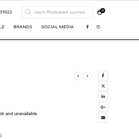
Products
0
833022
search
LE
BRANDS
SOCIAL MEDIA
ck and unavailable.
2