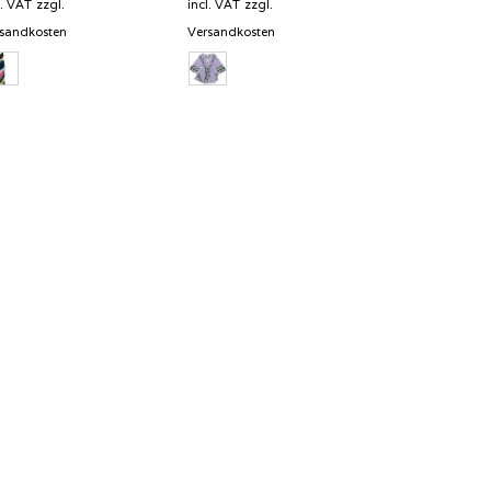
was:
is:
l. VAT
zzgl.
incl. VAT
zzgl.
349,00 €.
174,50 €.
sandkosten
Versandkosten