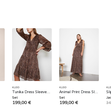
KLEID
KLEID
KLE
Tunika Dress Sleeves Animal Print
Animal Print Dress Sleeveless
Set
Set
Ja
199,00
€
199,00
€
34