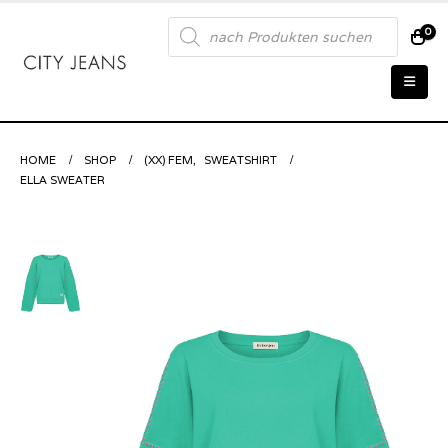
Products
0
search
HOME
SHOP
(XX) FEM
,
SWEATSHIRT
ELLA SWEATER