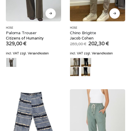
HOSE
HOSE
Paloma Trouser
Chino Brigitte
Citizens of Humanity
Jacob Cohen
Original
Current
329,00
€
202,30
€
289,00
€
price
price
was:
is:
incl. VAT
zzgl.
Versandkosten
incl. VAT
zzgl.
Versandkosten
289,00 €.
202,30 €.