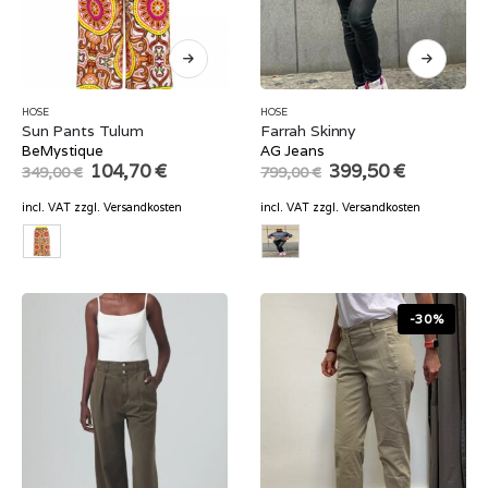
HOSE
HOSE
Sun Pants Tulum
Farrah Skinny
BeMystique
AG Jeans
Original
Current
Original
Current
104,70
€
399,50
€
349,00
€
799,00
€
price
price
price
price
was:
is:
was:
is:
incl. VAT
zzgl.
Versandkosten
incl. VAT
zzgl.
Versandkosten
349,00 €.
104,70 €.
799,00 €.
399,50 €.
-30%