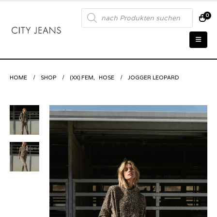
Products
0
search
HOME
SHOP
(XX) FEM
,
HOSE
JOGGER LEOPARD