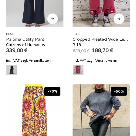
HOSE
HOSE
Paloma Utility Pant
Cropped Pleated Wide Leg Sweatpant
Citizens of Humanity
R 13
Original
Current
339,00
€
188,70
€
629,00
€
price
price
was:
is:
incl. VAT
zzgl.
Versandkosten
incl. VAT
zzgl.
Versandkosten
629,00 €.
188,70 €.
-70%
-50%