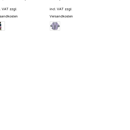
price
price
was:
is:
l. VAT
zzgl.
incl. VAT
zzgl.
349,00 €.
174,50 €.
sandkosten
Versandkosten