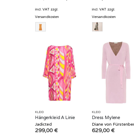
price
price
was:
is:
incl. VAT
zzgl.
incl. VAT
zzgl.
439,00 €.
219,50 €.
Versandkosten
Versandkosten
KLEID
KLEID
Hängerkleid A Linie
Dress Mylene
Jadicted
Diane von Fürstenbe
299,00
€
629,00
€