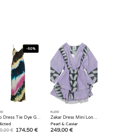
-50%
ID
KLEID
Slip Dress Tie Dye Graffiti
Zakar Dress Mini Longsleeve Lilac
dicted
Pearl & Caviar
Original
Current
174,50
€
249,00
€
9,00
€