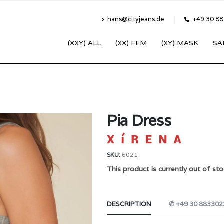
hans@cityjeans.de
+49 30 8
(XXY) ALL
(XX) FEM
(XY) MASK
SA
Pia Dress
SKU:
6021
This product is currently out of sto
DESCRIPTION
✆ +49 30 883302