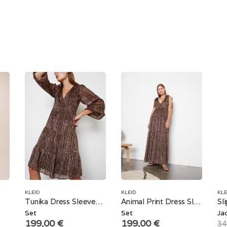
KLEID
KLEID
KLE
Tunika Dress Sleeves Animal Print
Animal Print Dress Sleeveless
Set
Set
Ja
199,00
€
199,00
€
34