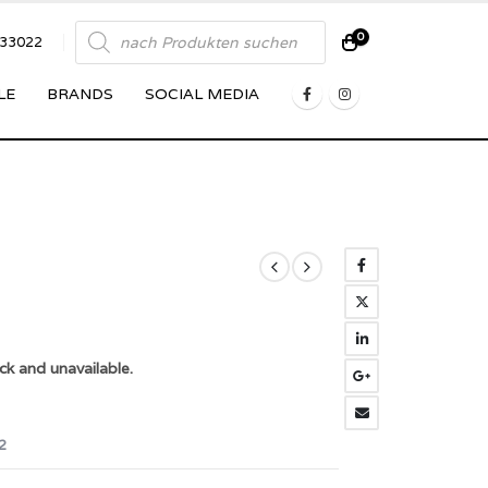
Products
0
833022
search
LE
BRANDS
SOCIAL MEDIA
ck and unavailable.
2