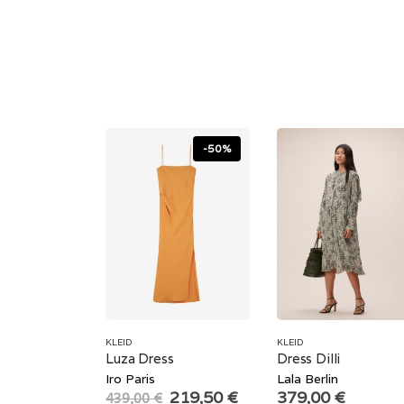
-50%
KLEID
KLEID
Luza Dress
Dress Dilli
Iro Paris
Lala Berlin
Original
Current
219,50
€
379,00
€
439,00
€