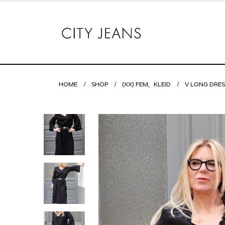
HOME
SHOP
(XX) FEM
,
KLEID
V LONG DRES