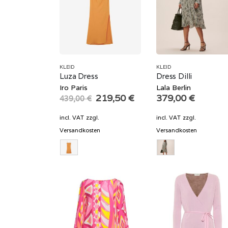
KLEID
KLEID
Luza Dress
Dress Dilli
Iro Paris
Lala Berlin
Original
Current
219,50
€
379,00
€
439,00
€
price
price
was:
is:
incl. VAT
zzgl.
incl. VAT
zzgl.
439,00 €.
219,50 €.
Versandkosten
Versandkosten