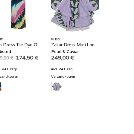
ID
KLEID
Slip Dress Tie Dye Graffiti
Zakar Dress Mini Longsleeve Lilac
dicted
Pearl & Caviar
Original
Current
174,50
€
249,00
€
9,00
€
price
price
was:
is:
l. VAT
zzgl.
incl. VAT
zzgl.
349,00 €.
174,50 €.
sandkosten
Versandkosten