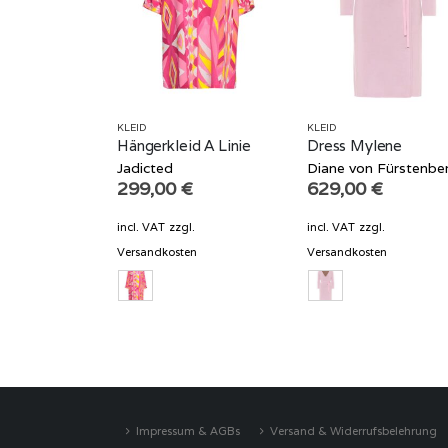
KLEID
KLEID
Hängerkleid A Linie
Dress Mylene
Jadicted
Diane von Fürstenbe
299,00
€
629,00
€
incl. VAT
zzgl.
incl. VAT
zzgl.
Versandkosten
Versandkosten
Impressum & AGBs
Versand & Widerrufsbelehrung