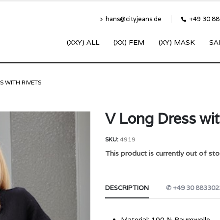
hans@cityjeans.de
+49 30 8
(XXY) ALL
(XX) FEM
(XY) MASK
SA
S WITH RIVETS
V Long Dress wit
SKU:
4919
This product is currently out of sto
DESCRIPTION
✆ +49 30 883302
Material: 100 % Baumwolle