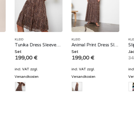
KLEID
KLEID
KLE
Tunika Dress Sleeves Animal Print
Animal Print Dress Sleeveless
Set
Set
Ja
199,00
€
199,00
€
34
incl. VAT
zzgl.
incl. VAT
zzgl.
inc
Versandkosten
Versandkosten
Ver