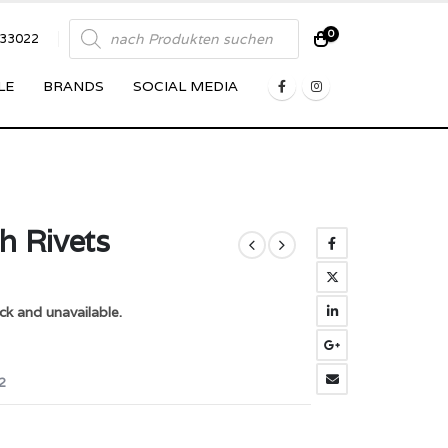
Products
0
833022
search
LE
BRANDS
SOCIAL MEDIA
h Rivets
ck and unavailable.
2