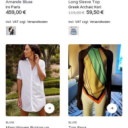
Amande Bluse
Long Sleeve Top
Iro Paris
Greek Archaic Kori
Original
Current
459,00
€
59,50
€
119,00
€
price
price
was:
is:
incl. VAT
zzgl.
Versandkosten
incl. VAT
zzgl.
Versandkosten
119,00 €.
59,50 €.
BLUSE
BLUSE
Mary Woven Button up
Top Enya