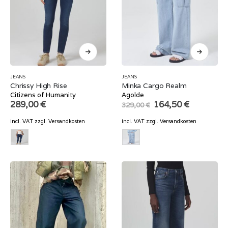
JEANS
JEANS
Chrissy High Rise
Minka Cargo Realm
Citizens of Humanity
Agolde
Original
Current
289,00
€
164,50
€
329,00
€
price
price
was:
is:
incl. VAT
zzgl.
Versandkosten
incl. VAT
zzgl.
Versandkosten
329,00 €.
164,50 €.