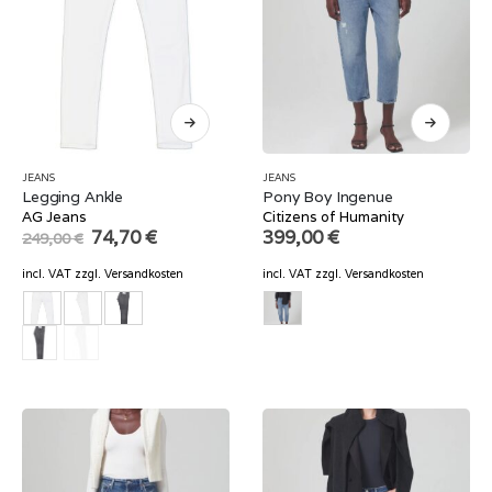
JEANS
JEANS
Legging Ankle
Pony Boy Ingenue
AG Jeans
Citizens of Humanity
Original
Current
74,70
€
399,00
€
249,00
€
price
price
was:
is:
incl. VAT
zzgl.
Versandkosten
incl. VAT
zzgl.
Versandkosten
249,00 €.
74,70 €.