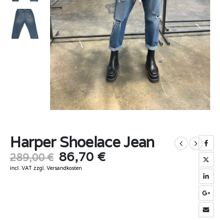
Harper Shoelace Jean
Original
Current
86,70
€
289,00
€
price
price
incl. VAT
zzgl.
Versandkosten
was:
is:
289,00 €.
86,70 €.