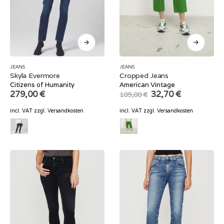
JEANS
JEANS
Skyla Evermore
Cropped Jeans
Citizens of Humanity
American Vintage
Original
Current
279,00
€
32,70
€
109,00
€
price
price
was:
is:
incl. VAT
zzgl.
Versandkosten
incl. VAT
zzgl.
Versandkosten
109,00 €.
32,70 €.