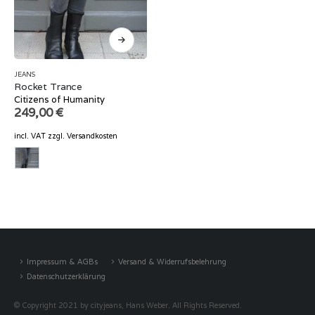
JEANS
Rocket Trance
Citizens of Humanity
249,00
€
incl. VAT
zzgl.
Versandkosten
Impressum & AGBs
Versand & Widerrufsbelehrung
Datenschutzerklärung
© Copyright 2021 by cityjeans, Hans Weber. All Rights Reserved.