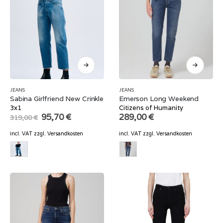
JEANS
JEANS
Sabina Girlfriend New Crinkle
Emerson Long Weekend
3x1
Citizens of Humanity
Original
Current
95,70
€
289,00
€
319,00
€
price
price
was:
is:
incl. VAT
zzgl.
Versandkosten
incl. VAT
zzgl.
Versandkosten
319,00 €.
95,70 €.