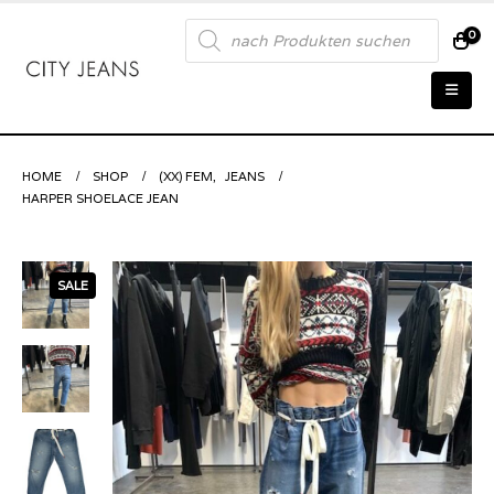
Products
0
search
HOME
SHOP
(XX) FEM
,
JEANS
HARPER SHOELACE JEAN
SALE