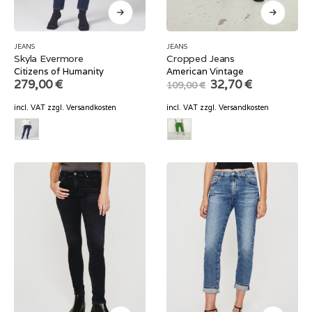
JEANS
JEANS
Skyla Evermore
Cropped Jeans
Citizens of Humanity
American Vintage
Original
Current
279,00
€
32,70
€
109,00
€
price
price
was:
is:
incl. VAT
zzgl.
Versandkosten
incl. VAT
zzgl.
Versandkosten
109,00 €.
32,70 €.