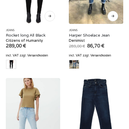
JEANS
JEANS
Rocket long All Black
Harper Shoelace Jean
Citizens of Humanity
Denimist
Original
Current
289,00
€
86,70
€
289,00
€
price
price
was:
is:
incl. VAT
zzgl.
Versandkosten
incl. VAT
zzgl.
Versandkosten
289,00 €.
86,70 €.