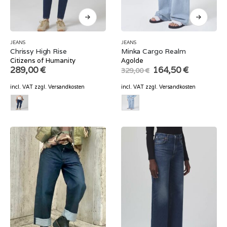
JEANS
JEANS
Chrissy High Rise
Minka Cargo Realm
Citizens of Humanity
Agolde
Original
Current
289,00
€
164,50
€
329,00
€
price
price
was:
is:
incl. VAT
zzgl.
Versandkosten
incl. VAT
zzgl.
Versandkosten
329,00 €.
164,50 €.