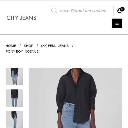
Products
0
search
HOME
SHOP
(XX) FEM
,
JEANS
PONY BOY INGENUE