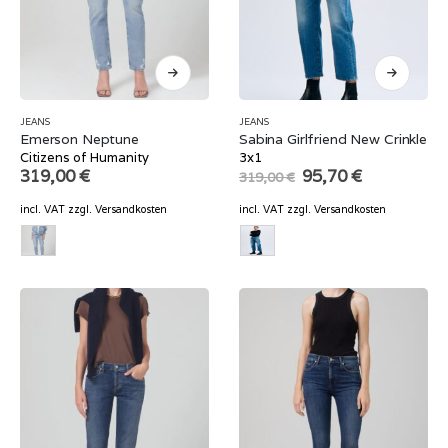
JEANS
JEANS
Emerson Neptune
Sabina Girlfriend New Crinkle
Citizens of Humanity
3x1
Original
Current
319,00
€
95,70
€
319,00
€
price
price
was:
is:
incl. VAT
zzgl.
Versandkosten
incl. VAT
zzgl.
Versandkosten
319,00 €.
95,70 €.