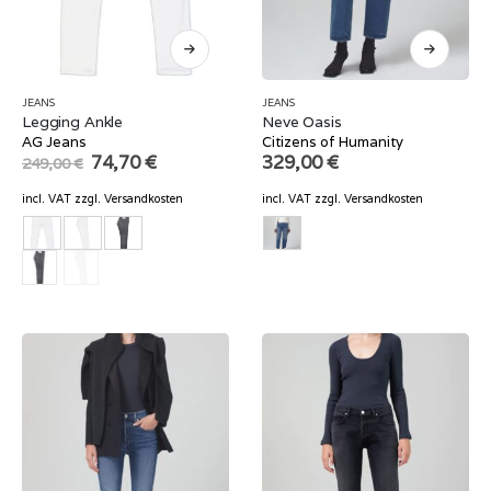
JEANS
JEANS
Legging Ankle
Neve Oasis
AG Jeans
Citizens of Humanity
Original
Current
74,70
€
329,00
€
249,00
€
price
price
was:
is:
incl. VAT
zzgl.
Versandkosten
incl. VAT
zzgl.
Versandkosten
249,00 €.
74,70 €.