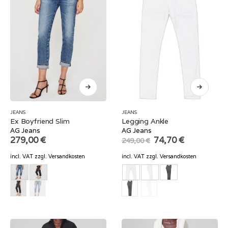
JEANS
JEANS
Ex Boyfriend Slim
Legging Ankle
AG Jeans
AG Jeans
Original
Current
279,00
€
74,70
€
249,00
€
price
price
was:
is:
incl. VAT
zzgl.
Versandkosten
incl. VAT
zzgl.
Versandkosten
249,00 €.
74,70 €.