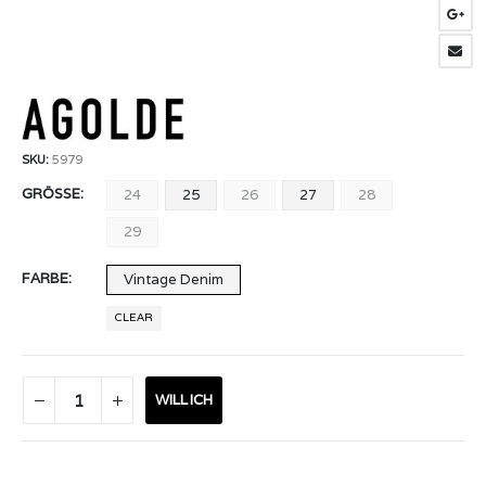
329,00 €.
164,50 €.
SKU:
5979
GRÖSSE
24
25
26
27
28
29
FARBE
Vintage Denim
CLEAR
WILL ICH