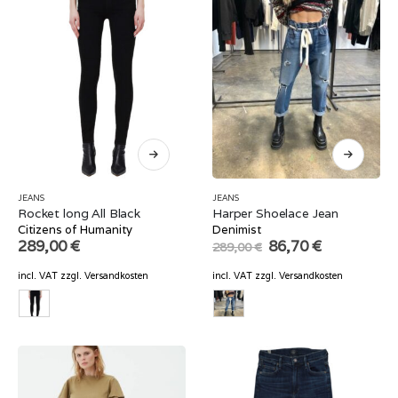
JEANS
JEANS
Rocket long All Black
Harper Shoelace Jean
Citizens of Humanity
Denimist
Original
Current
289,00
€
86,70
€
289,00
€
price
price
was:
is:
incl. VAT
zzgl.
Versandkosten
incl. VAT
zzgl.
Versandkosten
289,00 €.
86,70 €.