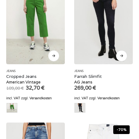
JEANS
JEANS
Cropped Jeans
Farrah Slimfit
American Vintage
AG Jeans
Original
Current
32,70
€
269,00
€
109,00
€
price
price
was:
is:
incl. VAT
zzgl.
Versandkosten
incl. VAT
zzgl.
Versandkosten
109,00 €.
32,70 €.
-70%