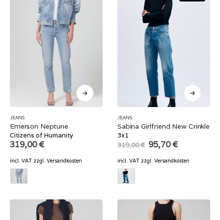
JEANS
JEANS
Emerson Neptune
Sabina Girlfriend New Crinkle
Citizens of Humanity
3x1
Original
Current
319,00
€
95,70
€
319,00
€
price
price
was:
is:
incl. VAT
zzgl.
Versandkosten
incl. VAT
zzgl.
Versandkosten
319,00 €.
95,70 €.