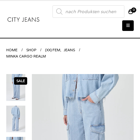
Products
0
search
HOME
SHOP
(XX) FEM
,
JEANS
MINKA CARGO REALM
SALE