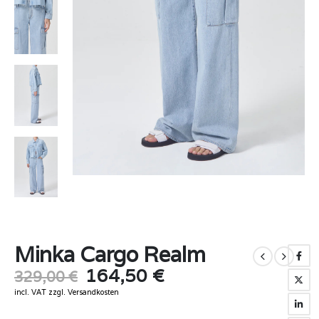
Minka Cargo Realm
Original
Current
164,50
€
329,00
€
price
price
incl. VAT
zzgl.
Versandkosten
was:
is: