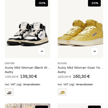
-30%
-30%
(XX) FEM
SCHUHE
Autry Mid Woman Black White
Autry Mid Woman Goat Yellow
Autry
Autry
Original
Current
Original
Current
139,30
€
160,30
€
199,00
€
229,00
€
price
price
price
price
was:
is:
was:
is:
incl. VAT
zzgl.
Versandkosten
incl. VAT
zzgl.
Versandkosten
199,00 €.
139,30 €.
229,00 €.
160,30 €.