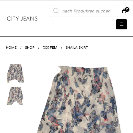
Products
0
search
HOME
SHOP
(XX) FEM
SHAILA SKIRT