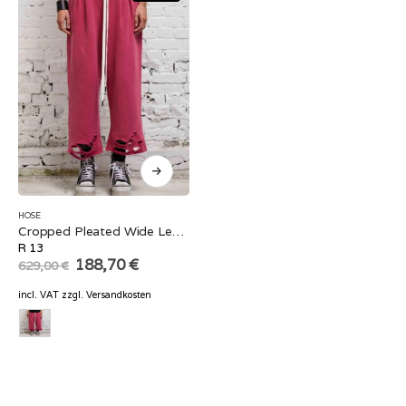
HOSE
Cropped Pleated Wide Leg Sweatpant
R 13
Original
Current
188,70
€
629,00
€
price
price
was:
is:
incl. VAT
zzgl.
Versandkosten
629,00 €.
188,70 €.