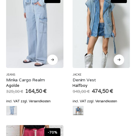
JEANS
JACKE
Minka Cargo Realm
Denim Vest
Agolde
Halfboy
Original
Current
Original
Current
164,50
€
474,50
€
329,00
€
949,00
€
price
price
price
price
was:
is:
was:
is:
incl. VAT
zzgl.
Versandkosten
incl. VAT
zzgl.
Versandkosten
329,00 €.
164,50 €.
949,00 €.
474,50 €.
-70%