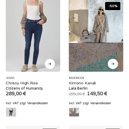
-50%
JEANS
BADEMODE
Chrissy High Rise
Kimono Kanali
Citizens of Humanity
Lala Berlin
Original
Current
289,00
€
149,50
€
299,00
€
price
price
was:
is:
incl. VAT
zzgl.
Versandkosten
incl. VAT
zzgl.
Versandkosten
299,00 €.
149,50 €.