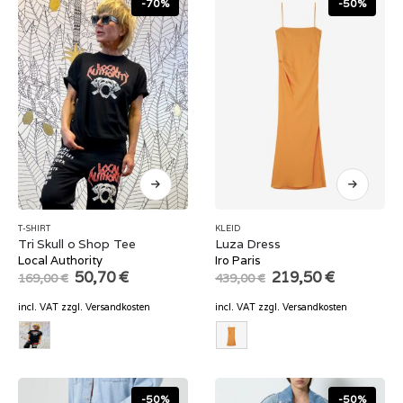
-70%
-50%
T-SHIRT
KLEID
Tri Skull o Shop Tee
Luza Dress
Local Authority
Iro Paris
Original
Current
Original
Current
50,70
€
219,50
€
169,00
€
439,00
€
price
price
price
price
was:
is:
was:
is:
incl. VAT
zzgl.
Versandkosten
incl. VAT
zzgl.
Versandkosten
169,00 €.
50,70 €.
439,00 €.
219,50 €.
-50%
-50%